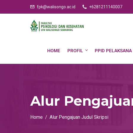
fpk@walisongo.ac.id
+6281211140007
HOME
PROFIL
PPID PELAKSANA
Alur Pengajuan
Home
Alur Pengajuan Judul Skripsi