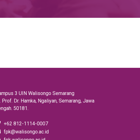
ampus 3 UIN Walisongo Semarang
l. Prof. Dr. Hamka, Ngaliyan, Semarang, Jawa
engah. 50181.
+62 812-1114-0007
fpk@walisongo.ac.id
fpk.walisongo.ac.id