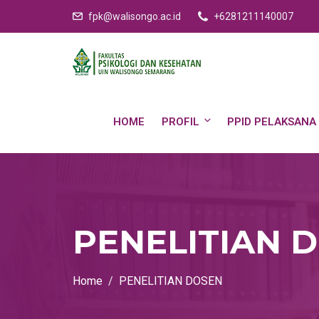
fpk@walisongo.ac.id
+6281211140007
HOME
PROFIL
PPID PELAKSANA
PENELITIAN 
Home
PENELITIAN DOSEN