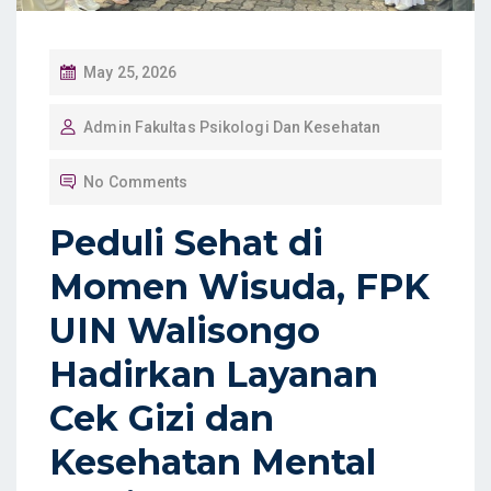
P
May 25, 2026
O
Admin Fakultas Psikologi Dan Kesehatan
S
T
No Comments
E
D
Peduli Sehat di
O
Momen Wisuda, FPK
N
UIN Walisongo
Hadirkan Layanan
Cek Gizi dan
Kesehatan Mental