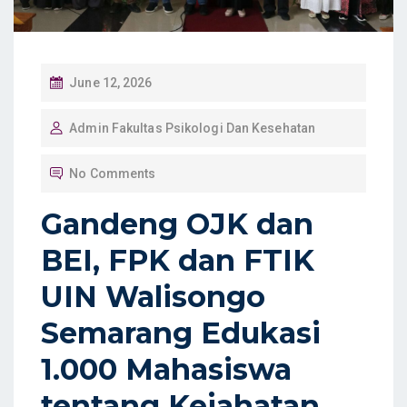
P
June 12, 2026
O
Admin Fakultas Psikologi Dan Kesehatan
S
T
No Comments
E
D
Gandeng OJK dan
O
BEI, FPK dan FTIK
N
UIN Walisongo
Semarang Edukasi
1.000 Mahasiswa
tentang Kejahatan