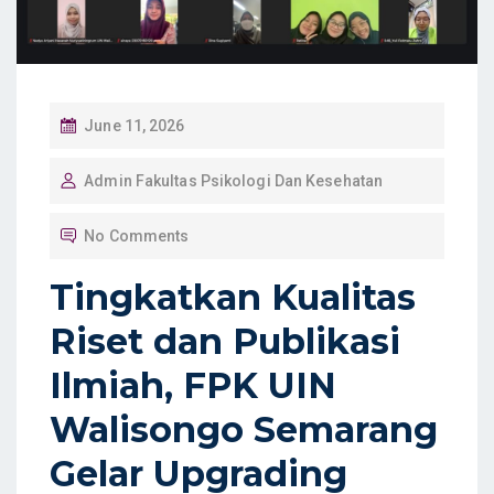
P
June 11, 2026
O
Admin Fakultas Psikologi Dan Kesehatan
S
T
No Comments
E
D
Tingkatkan Kualitas
O
Riset dan Publikasi
N
Ilmiah, FPK UIN
Walisongo Semarang
Gelar Upgrading