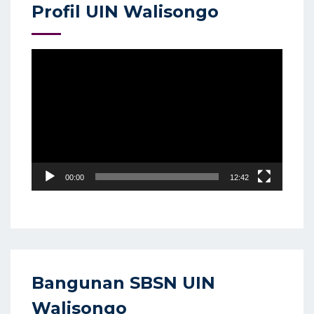
Profil UIN Walisongo
Video
Player
00:00
12:42
Bangunan SBSN UIN
Walisongo