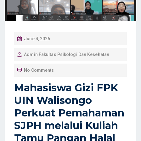
P
June 4, 2026
O
Admin Fakultas Psikologi Dan Kesehatan
S
T
No Comments
E
D
Mahasiswa Gizi FPK
O
UIN Walisongo
N
Perkuat Pemahaman
SJPH melalui Kuliah
Tamu Pangan Halal