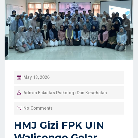
P
May 13, 2026
O
Admin Fakultas Psikologi Dan Kesehatan
S
T
No Comments
E
D
HMJ Gizi FPK UIN
O
Walisongo Gelar
N