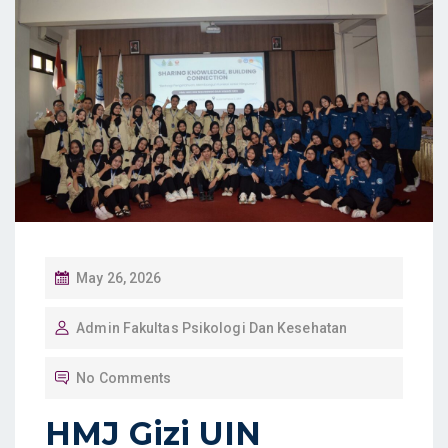
P
May 26, 2026
O
Admin Fakultas Psikologi Dan Kesehatan
S
T
No Comments
E
D
HMJ Gizi UIN
O