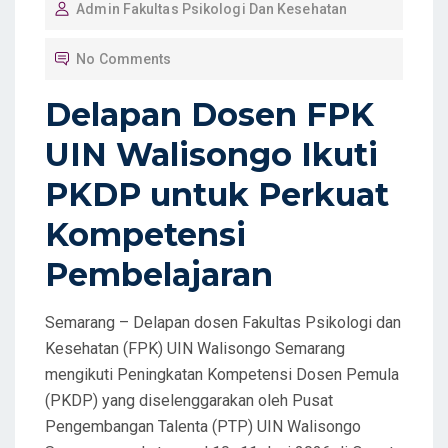
Admin Fakultas Psikologi Dan Kesehatan
S
T
No Comments
E
D
Delapan Dosen FPK
O
UIN Walisongo Ikuti
N
PKDP untuk Perkuat
Kompetensi
Pembelajaran
Semarang – Delapan dosen Fakultas Psikologi dan
Kesehatan (FPK) UIN Walisongo Semarang
mengikuti Peningkatan Kompetensi Dosen Pemula
(PKDP) yang diselenggarakan oleh Pusat
Pengembangan Talenta (PTP) UIN Walisongo