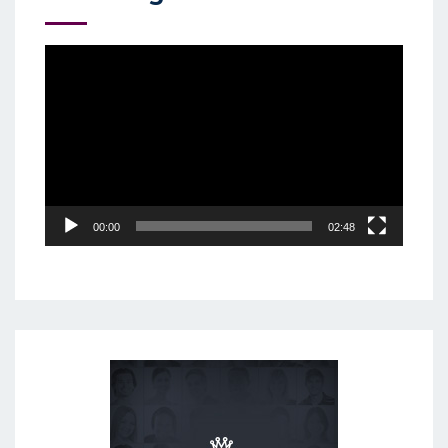
Video
Player
00:00
02:48