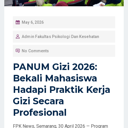
P
May 6, 2026
O
Admin Fakultas Psikologi Dan Kesehatan
S
T
No Comments
E
D
PANUM Gizi 2026:
O
Bekali Mahasiswa
N
Hadapi Praktik Kerja
Gizi Secara
Profesional
FPK News, Semarang, 30 April 2026 — Program