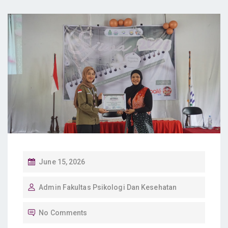
P
June 15, 2026
O
Admin Fakultas Psikologi Dan Kesehatan
S
T
No Comments
E