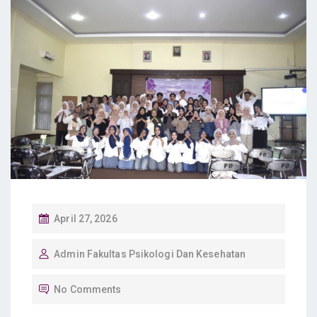
P
April 27, 2026
O
Admin Fakultas Psikologi Dan Kesehatan
S
T
No Comments
E