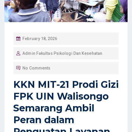
P
February 18, 2026
O
Admin Fakultas Psikologi Dan Kesehatan
S
T
No Comments
E
D
KKN MIT-21 Prodi Gizi
O
FPK UIN Walisongo
N
Semarang Ambil
Peran dalam
Penguatan Layanan