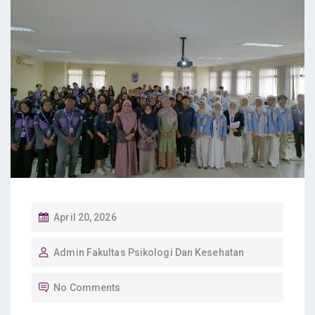
P
April 20, 2026
O
Admin Fakultas Psikologi Dan Kesehatan
S
T
No Comments
E