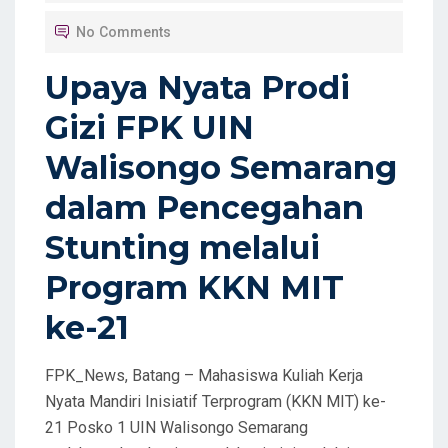
T
No Comments
E
D
Upaya Nyata Prodi
O
Gizi FPK UIN
N
Walisongo Semarang
dalam Pencegahan
Stunting melalui
Program KKN MIT
ke-21
FPK_News, Batang – Mahasiswa Kuliah Kerja
Nyata Mandiri Inisiatif Terprogram (KKN MIT) ke-
21 Posko 1 UIN Walisongo Semarang