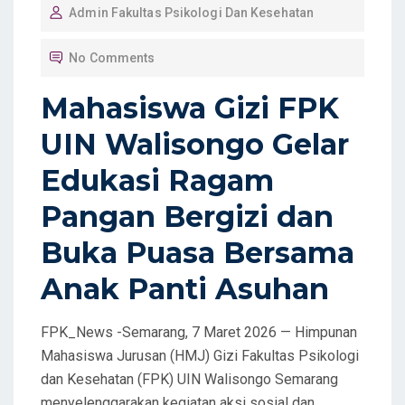
Admin Fakultas Psikologi Dan Kesehatan
S
T
No Comments
E
D
Mahasiswa Gizi FPK
O
UIN Walisongo Gelar
N
Edukasi Ragam
Pangan Bergizi dan
Buka Puasa Bersama
Anak Panti Asuhan
FPK_News -Semarang, 7 Maret 2026 — Himpunan
Mahasiswa Jurusan (HMJ) Gizi Fakultas Psikologi
dan Kesehatan (FPK) UIN Walisongo Semarang
menyelenggarakan kegiatan aksi sosial dan