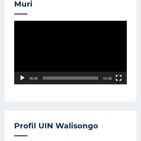
Muri
Video
Player
00:00
01:00
Profil UIN Walisongo