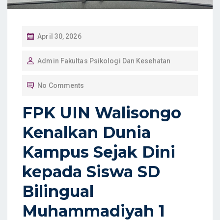
P
April 30, 2026
O
Admin Fakultas Psikologi Dan Kesehatan
S
T
No Comments
E
D
FPK UIN Walisongo
O
Kenalkan Dunia
N
Kampus Sejak Dini
kepada Siswa SD
Bilingual
Muhammadiyah 1