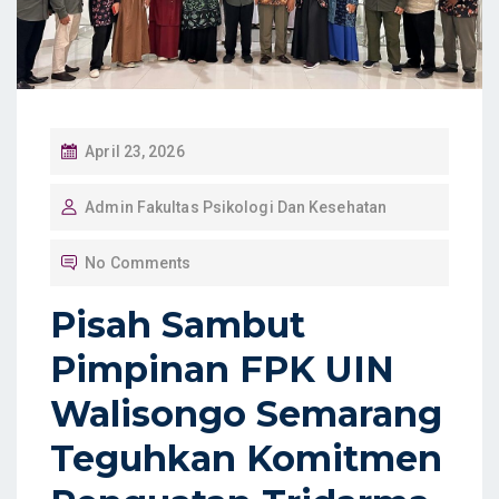
P
April 23, 2026
O
Admin Fakultas Psikologi Dan Kesehatan
S
T
No Comments
E
D
Pisah Sambut
O
Pimpinan FPK UIN
N
Walisongo Semarang
Teguhkan Komitmen