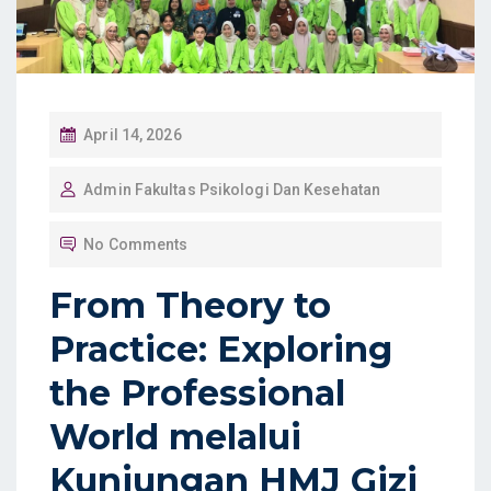
P
April 14, 2026
O
Admin Fakultas Psikologi Dan Kesehatan
S
T
No Comments
E
D
From Theory to
O
Practice: Exploring
N
the Professional
World melalui
Kunjungan HMJ Gizi