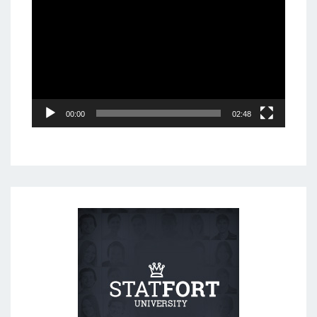
Player
00:00
02:48