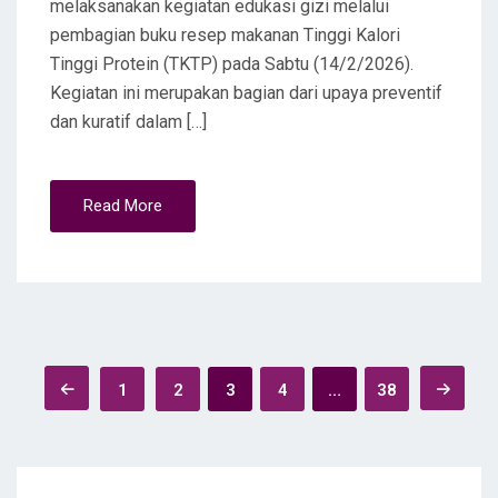
melaksanakan kegiatan edukasi gizi melalui
pembagian buku resep makanan Tinggi Kalori
Tinggi Protein (TKTP) pada Sabtu (14/2/2026).
Kegiatan ini merupakan bagian dari upaya preventif
dan kuratif dalam […]
Read More
Posts
1
2
3
4
…
38
navigation