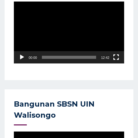
Video
Player
00:00
12:42
Bangunan SBSN UIN
Walisongo
Video