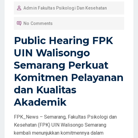
O
Admin Fakultas Psikologi Dan Kesehatan
S
T
No Comments
E
D
Public Hearing FPK
O
UIN Walisongo
N
Semarang Perkuat
Komitmen Pelayanan
dan Kualitas
Akademik
FPK_News – Semarang, Fakultas Psikologi dan
Kesehatan (FPK) UIN Walisongo Semarang
kembali menunjukkan komitmennya dalam