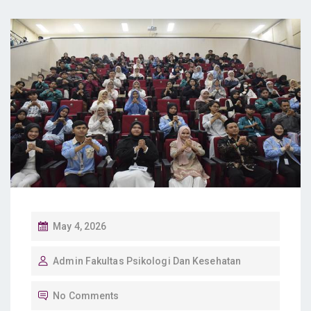
P
May 4, 2026
O
Admin Fakultas Psikologi Dan Kesehatan
S
T
No Comments
E