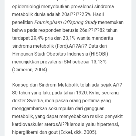
epidemiologi menyebutkan prevalensi sindroma
metabolik dunia adalah 20ai??i??25%. Hasil
penelitian
Framingham Offspring Study
menemukan
bahwa pada responden berusia 26ai??i??82 tahun
terdapat 29,4% pria dan 23,1% wanita menderita
sindroma metabolik (Ford).Ai??Ai?? Data dari
Himpunan Studi Obesitas Indonesia (HISOBI)
menunjukkan prevalensi SM sebesar 13,13%
(Cameron, 2004).
Konsep dari Sindrom Metabolik telah ada sejak Ai??
80 tahun yang lalu, pada tahun 1920, Kylin, seorang
dokter Swedia, merupakan orang pertama yang
menggambarkan sekumpulan dari gangguan
metabolik, yang dapat menyebabkan resiko penyakit
kardiovaskuler aterosAi??klerosis yaitu hipertensi,
hiperglikemi dan gout (Eckel, dkk, 2005).