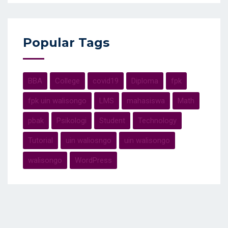
Popular Tags
BBA
College
covid19
Diploma
fpk
fpk uin walisongo
LMS
mahasiswa
Math
pbak
Psikologi
Student
Technology
Tutorial
uin waliosngo
uin walisongo
walisongo
WordPress