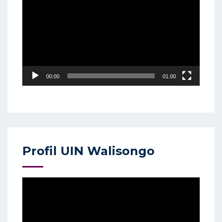
Player
00:00
01:00
Profil UIN Walisongo
Video
Player