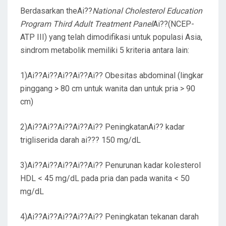
Berdasarkan theAi??
National Cholesterol Education
Program Third Adult Treatment Panel
Ai??(NCEP-
ATP III) yang telah dimodifikasi untuk populasi Asia,
sindrom metabolik memiliki 5 kriteria antara lain:
1)Ai??Ai??Ai??Ai??Ai?? Obesitas abdominal (lingkar
pinggang > 80 cm untuk wanita dan untuk pria > 90
cm)
2)Ai??Ai??Ai??Ai??Ai?? PeningkatanAi?? kadar
trigliserida darah ai??? 150 mg/dL
3)Ai??Ai??Ai??Ai??Ai?? Penurunan kadar kolesterol
HDL < 45 mg/dL pada pria dan pada wanita < 50
mg/dL
4)Ai??Ai??Ai??Ai??Ai?? Peningkatan tekanan darah