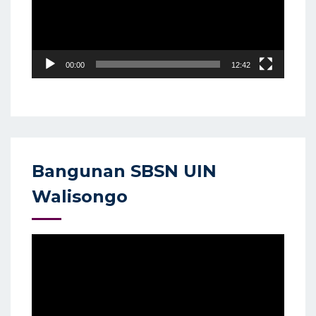
00:00
12:42
Bangunan SBSN UIN
Walisongo
Video
Player