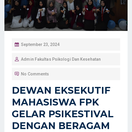
P
September 23, 2024
O
Admin Fakultas Psikologi Dan Kesehatan
S
T
No Comments
E
D
DEWAN EKSEKUTIF
O
MAHASISWA FPK
N
GELAR PSIKESTIVAL
DENGAN BERAGAM