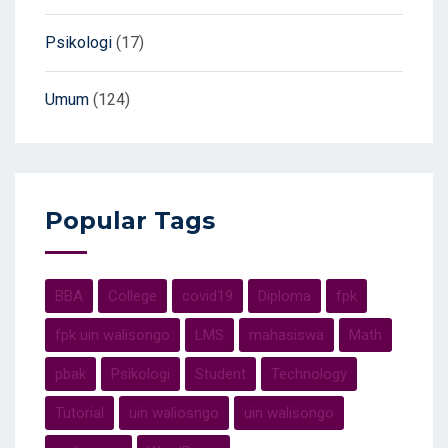
Psikologi
(17)
Umum
(124)
Popular Tags
BBA
College
covid19
Diploma
fpk
fpk uin walisongo
LMS
mahasiswa
Math
pbak
Psikologi
Student
Technology
Tutorial
uin waliosngo
uin walisongo