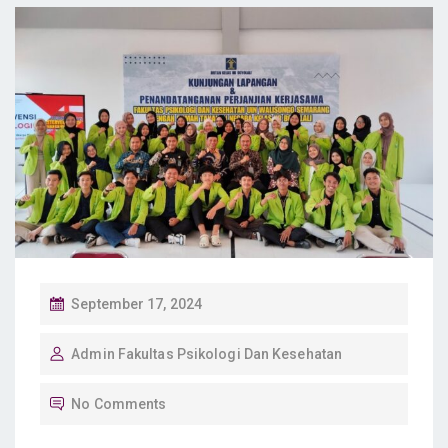
P
September 17, 2024
O
Admin Fakultas Psikologi Dan Kesehatan
S
T
No Comments
E
D