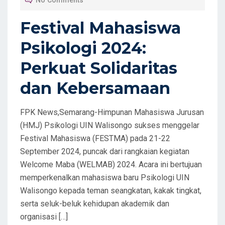
No Comments
E
D
Festival Mahasiswa
O
Psikologi 2024:
N
Perkuat Solidaritas
dan Kebersamaan
FPK News,Semarang-Himpunan Mahasiswa Jurusan
(HMJ) Psikologi UIN Walisongo sukses menggelar
Festival Mahasiswa (FESTMA) pada 21-22
September 2024, puncak dari rangkaian kegiatan
Welcome Maba (WELMAB) 2024. Acara ini bertujuan
memperkenalkan mahasiswa baru Psikologi UIN
Walisongo kepada teman seangkatan, kakak tingkat,
serta seluk-beluk kehidupan akademik dan
organisasi […]