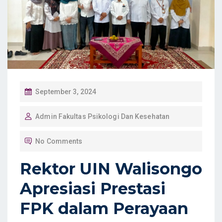
P
September 3, 2024
O
Admin Fakultas Psikologi Dan Kesehatan
S
T
No Comments
E
D
Rektor UIN Walisongo
O
Apresiasi Prestasi
N
FPK dalam Perayaan