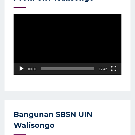
Video
Player
00:00
12:42
Bangunan SBSN UIN
Walisongo