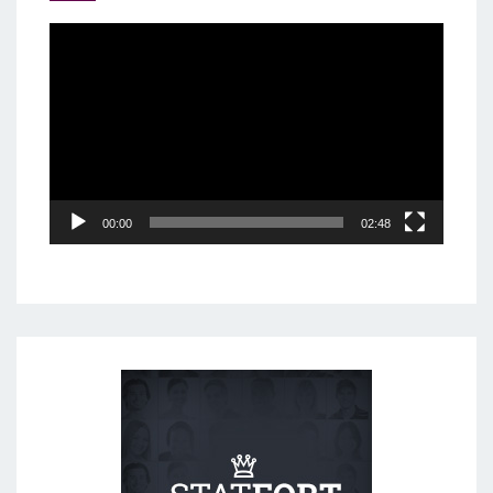
Video
Player
00:00
02:48