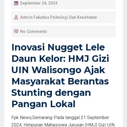
P
September 24, 2024
O
Admin Fakultas Psikologi Dan Kesehatan
S
T
No Comments
E
D
Inovasi Nugget Lele
O
Daun Kelor: HMJ Gizi
N
UIN Walisongo Ajak
Masyarakat Berantas
Stunting dengan
Pangan Lokal
Fpk News,Semarang-Pada tanggal 21 September
2024, Himpunan Mahasiswa Jurusan (HMJ) Gizi UIN