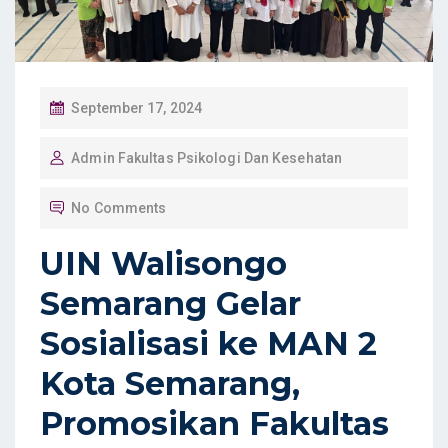
P
September 17, 2024
O
Admin Fakultas Psikologi Dan Kesehatan
S
T
No Comments
E
D
UIN Walisongo
O
Semarang Gelar
N
Sosialisasi ke MAN 2
Kota Semarang,
Promosikan Fakultas