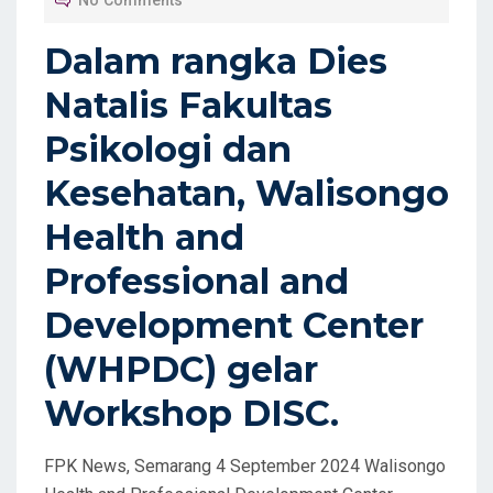
E
D
Dalam rangka Dies
O
Natalis Fakultas
N
Psikologi dan
Kesehatan, Walisongo
Health and
Professional and
Development Center
(WHPDC) gelar
Workshop DISC.
FPK News, Semarang 4 September 2024 Walisongo