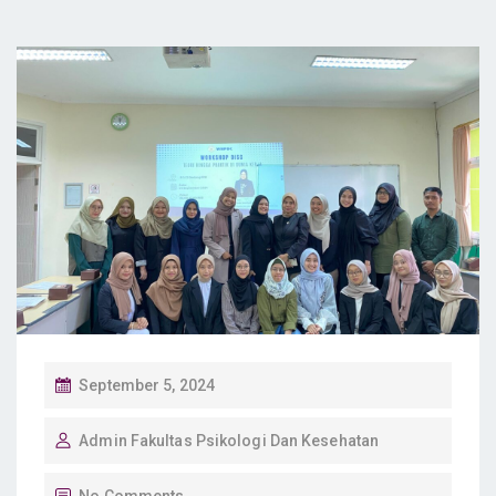
P
September 5, 2024
O
Admin Fakultas Psikologi Dan Kesehatan
S
T
No Comments