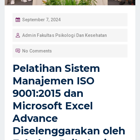
P
September 7, 2024
O
Admin Fakultas Psikologi Dan Kesehatan
S
T
No Comments
E
D
Pelatihan Sistem
O
Manajemen ISO
N
9001:2015 dan
Microsoft Excel
Advance
Diselenggarakan oleh