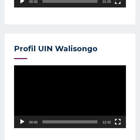
00:00
01:00
Profil UIN Walisongo
Video
Player
00:00
12:42