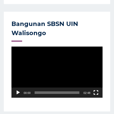
Bangunan SBSN UIN
Walisongo
Video
Player
00:00
02:48