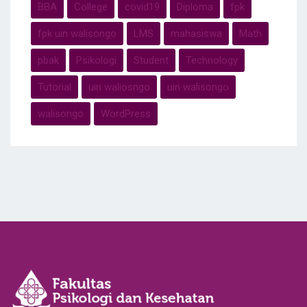
BBA
College
covid19
Diploma
fpk
fpk uin walisongo
LMS
mahasiswa
Math
pbak
Psikologi
Student
Technology
Tutorial
uin waliosngo
uin walisongo
walisongo
WordPress