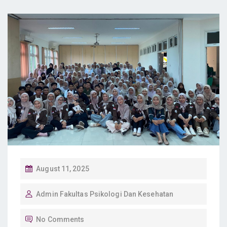
P
August 11, 2025
O
Admin Fakultas Psikologi Dan Kesehatan
S
T
No Comments
E