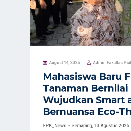
P
August 14, 2025
Admin Fakultas Psi
O
Mahasiswa Baru 
S
Tanaman Bernilai
T
E
Wujudkan Smart 
D
Bernuansa Eco-T
O
N
FPK_News – Semarang, 13 Agustus 2025 –