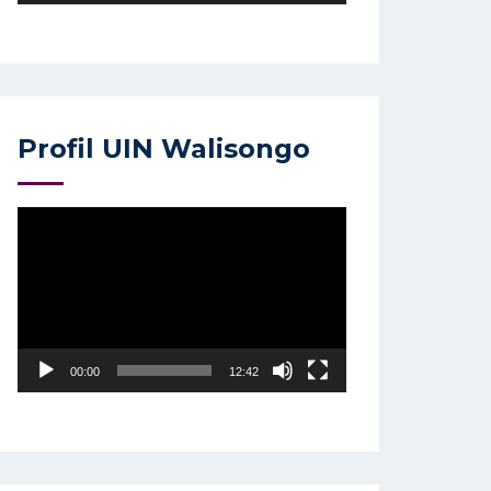
Profil UIN Walisongo
Video
Player
00:00
12:42