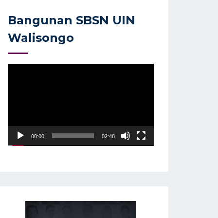
Bangunan SBSN UIN
Walisongo
Video
Player
00:00
02:48