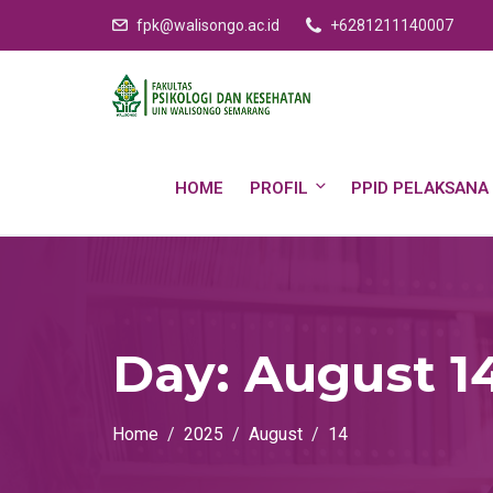
fpk@walisongo.ac.id
+6281211140007
HOME
PROFIL
PPID PELAKSANA
Day:
August 1
Home
2025
August
14