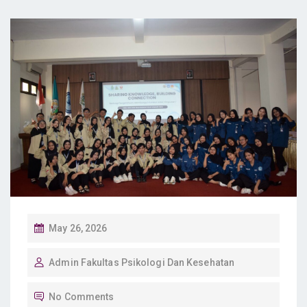
P
May 26, 2026
O
Admin Fakultas Psikologi Dan Kesehatan
S
T
No Comments
E