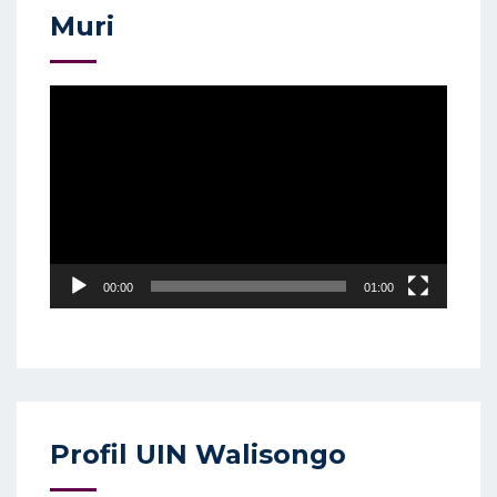
Muri
Video
Player
00:00
01:00
Profil UIN Walisongo