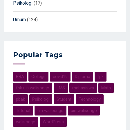
Psikologi
(17)
Umum
(124)
Popular Tags
BBA
College
covid19
Diploma
fpk
fpk uin walisongo
LMS
mahasiswa
Math
pbak
Psikologi
Student
Technology
Tutorial
uin waliosngo
uin walisongo
walisongo
WordPress