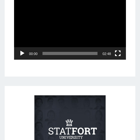
Video
Player
00:00
02:48