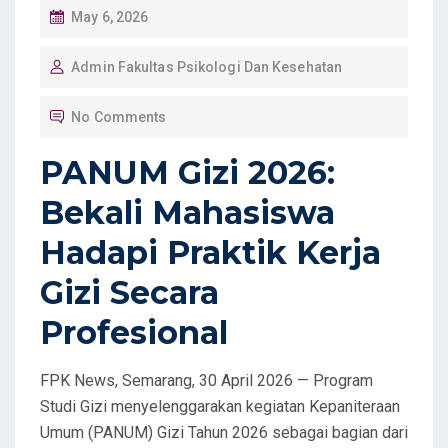
P
May 6, 2026
O
Admin Fakultas Psikologi Dan Kesehatan
S
T
No Comments
E
D
PANUM Gizi 2026:
O
Bekali Mahasiswa
N
Hadapi Praktik Kerja
Gizi Secara
Profesional
FPK News, Semarang, 30 April 2026 — Program
Studi Gizi menyelenggarakan kegiatan Kepaniteraan
Umum (PANUM) Gizi Tahun 2026 sebagai bagian dari