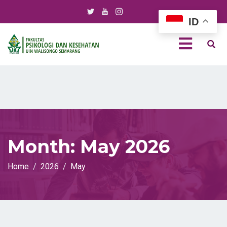
ID
Month:
May 2026
Home
2026
May