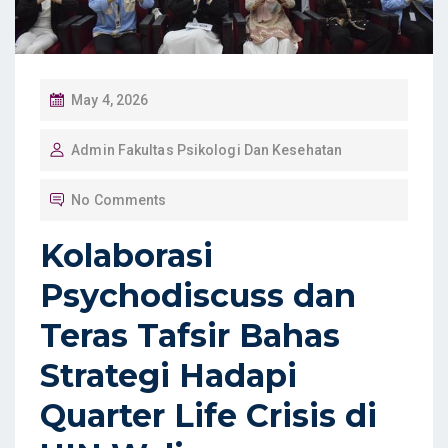
P
May 4, 2026
O
Admin Fakultas Psikologi Dan Kesehatan
S
T
No Comments
E
D
Kolaborasi
O
Psychodiscuss dan
N
Teras Tafsir Bahas
Strategi Hadapi
Quarter Life Crisis di