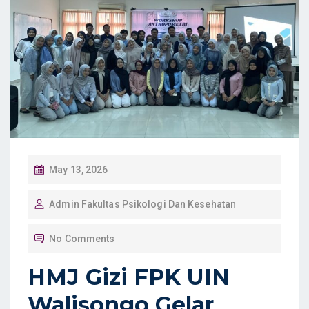
P
May 13, 2026
O
Admin Fakultas Psikologi Dan Kesehatan
S
T
No Comments
E
D
HMJ Gizi FPK UIN
O
Walisongo Gelar
N