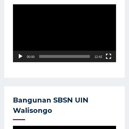
Video
Player
00:00
12:42
Bangunan SBSN UIN
Walisongo