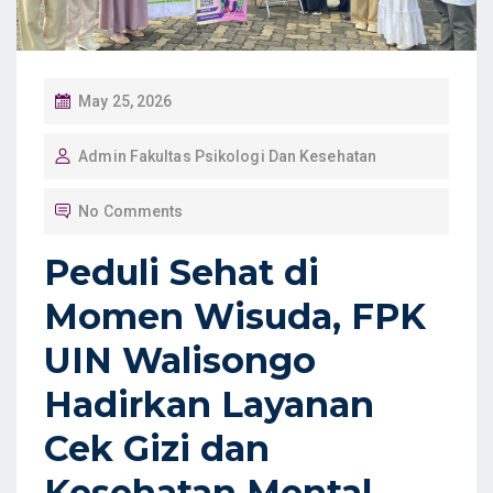
P
May 25, 2026
O
Admin Fakultas Psikologi Dan Kesehatan
S
T
No Comments
E
D
Peduli Sehat di
O
Momen Wisuda, FPK
N
UIN Walisongo
Hadirkan Layanan
Cek Gizi dan
Kesehatan Mental