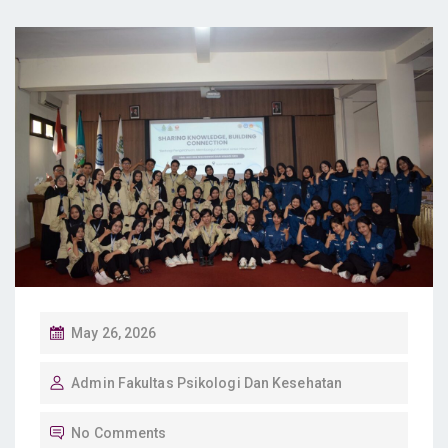
P
May 26, 2026
O
Admin Fakultas Psikologi Dan Kesehatan
S
T
No Comments
E