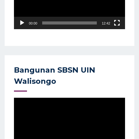
00:00
12:42
Bangunan SBSN UIN
Walisongo
Video
Player