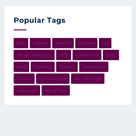
Popular Tags
BBA
College
covid19
Diploma
fpk
fpk uin walisongo
LMS
mahasiswa
Math
pbak
Psikologi
Student
Technology
Tutorial
uin waliosngo
uin walisongo
walisongo
WordPress