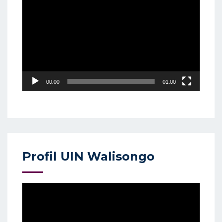
Player
00:00
01:00
Profil UIN Walisongo
Video
Player