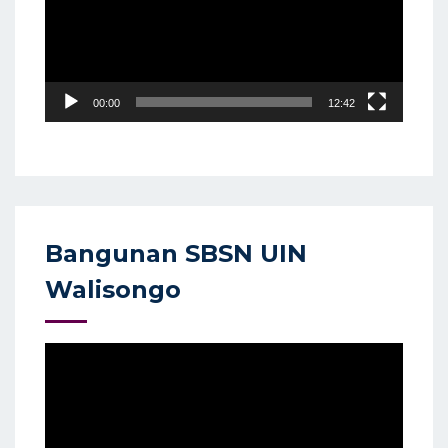
00:00
12:42
Bangunan SBSN UIN
Walisongo
Video
Player