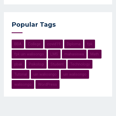
Popular Tags
BBA
College
covid19
Diploma
fpk
fpk uin walisongo
LMS
mahasiswa
Math
pbak
Psikologi
Student
Technology
Tutorial
uin waliosngo
uin walisongo
walisongo
WordPress