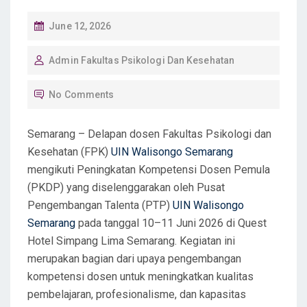
P
June 12, 2026
O
Admin Fakultas Psikologi Dan Kesehatan
S
T
No Comments
E
D
Semarang – Delapan dosen Fakultas Psikologi dan
O
Kesehatan (FPK)
UIN Walisongo Semarang
N
mengikuti Peningkatan Kompetensi Dosen Pemula
(PKDP) yang diselenggarakan oleh Pusat
Pengembangan Talenta (PTP)
UIN Walisongo
Semarang
pada tanggal 10–11 Juni 2026 di Quest
Hotel Simpang Lima Semarang. Kegiatan ini
merupakan bagian dari upaya pengembangan
kompetensi dosen untuk meningkatkan kualitas
pembelajaran, profesionalisme, dan kapasitas