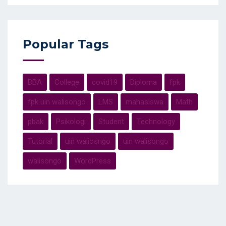
Popular Tags
BBA
College
covid19
Diploma
fpk
fpk uin walisongo
LMS
mahasiswa
Math
pbak
Psikologi
Student
Technology
Tutorial
uin waliosngo
uin walisongo
walisongo
WordPress