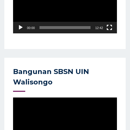
00:00
12:42
Bangunan SBSN UIN
Walisongo
Video
Player