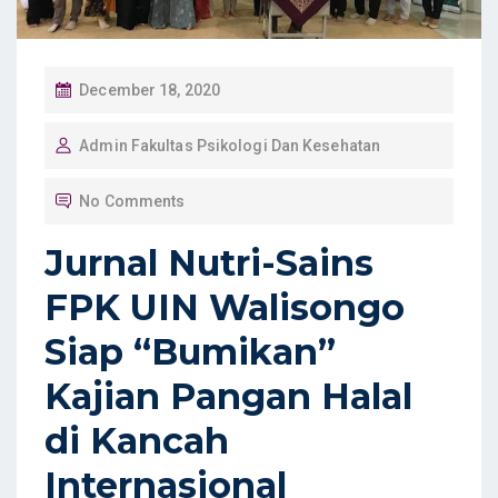
P
December 18, 2020
O
Admin Fakultas Psikologi Dan Kesehatan
S
T
No Comments
E
D
Jurnal Nutri-Sains
O
FPK UIN Walisongo
N
Siap “Bumikan”
Kajian Pangan Halal
di Kancah
Internasional