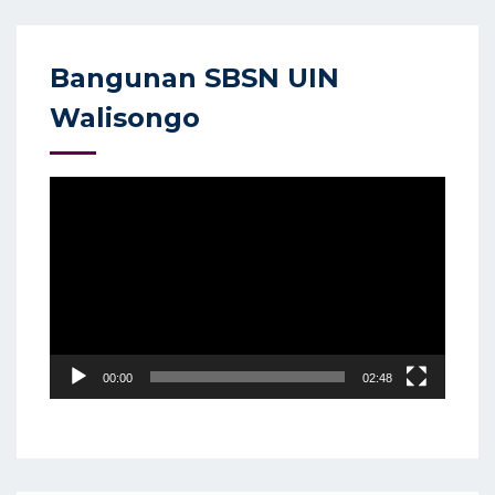
Bangunan SBSN UIN
Walisongo
Video
Player
00:00
02:48