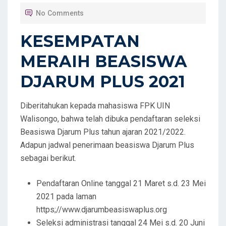
T
No Comments
E
D
KESEMPATAN
O
MERAIH BEASISWA
N
DJARUM PLUS 2021
Diberitahukan kepada mahasiswa FPK UIN
Walisongo, bahwa telah dibuka pendaftaran seleksi
Beasiswa Djarum Plus tahun ajaran 2021/2022.
Adapun jadwal penerimaan beasiswa Djarum Plus
sebagai berikut.
Pendaftaran Online tanggal 21 Maret s.d. 23 Mei
2021 pada laman
https;//www.djarumbeasiswaplus.org
Seleksi administrasi tanggal 24 Mei s.d. 20 Juni