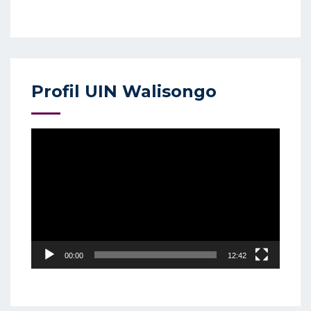
Profil UIN Walisongo
Video
Player
00:00
12:42