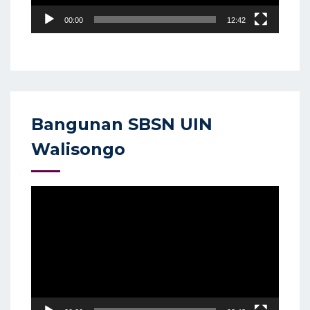
00:00
12:42
Bangunan SBSN UIN
Walisongo
Video
Player