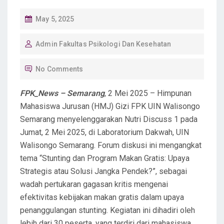
P
May 5, 2025
O
Admin Fakultas Psikologi Dan Kesehatan
S
T
No Comments
E
D
FPK_News –
Semarang
, 2 Mei 2025 – Himpunan
O
Mahasiswa Jurusan (HMJ) Gizi FPK UIN Walisongo
N
Semarang menyelenggarakan Nutri Discuss 1 pada
Jumat, 2 Mei 2025, di Laboratorium Dakwah, UIN
Walisongo Semarang. Forum diskusi ini mengangkat
tema “Stunting dan Program Makan Gratis: Upaya
Strategis atau Solusi Jangka Pendek?”, sebagai
wadah pertukaran gagasan kritis mengenai
efektivitas kebijakan makan gratis dalam upaya
penanggulangan stunting. Kegiatan ini dihadiri oleh
lebih dari 30 peserta, yang terdiri dari mahasiswa,