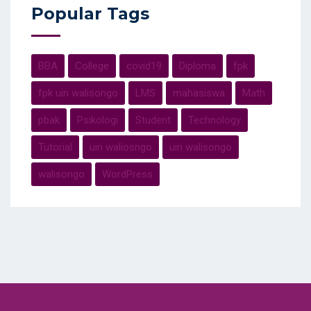
Popular Tags
BBA
College
covid19
Diploma
fpk
fpk uin walisongo
LMS
mahasiswa
Math
pbak
Psikologi
Student
Technology
Tutorial
uin waliosngo
uin walisongo
walisongo
WordPress