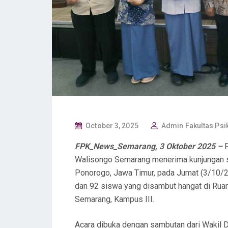
P
October 3, 2025
Admin Fakultas Psi
O
FPK_News_Semarang, 3 Oktober 2025 –
F
S
Walisongo Semarang menerima kunjungan st
T
Ponorogo, Jawa Timur, pada Jumat (3/10/2
E
dan 92 siswa yang disambut hangat di Rua
D
Semarang, Kampus III.
O
N
Acara dibuka dengan sambutan dari Wakil 