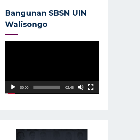
Bangunan SBSN UIN
Walisongo
Video
Player
00:00
02:48