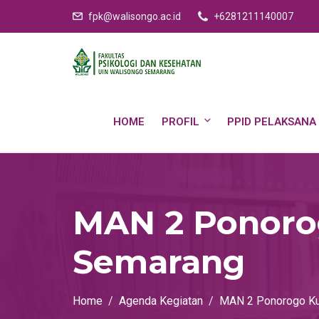
fpk@walisongo.ac.id
+6281211140007
HOME
PROFIL
PPID PELAKSANA
MAN 2 Ponoro
Semarang
Home
Agenda Kegiatan
MAN 2 Ponorogo Ku