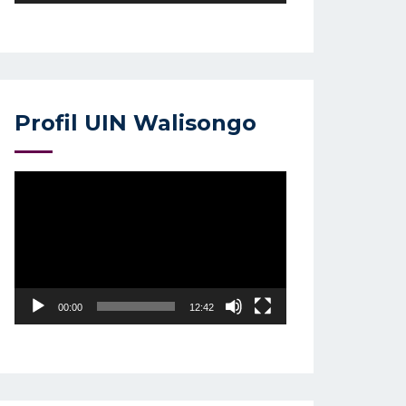
Profil UIN Walisongo
Video
Player
00:00
12:42