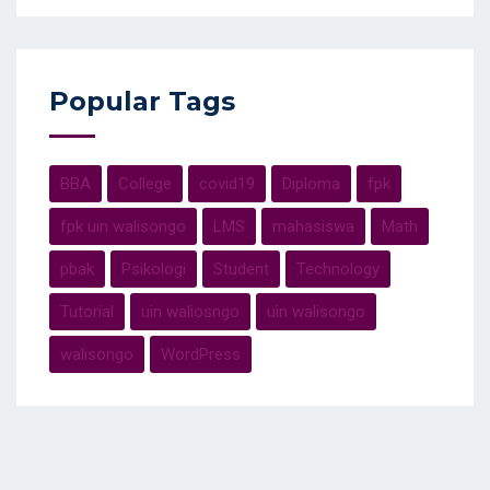
Popular Tags
BBA
College
covid19
Diploma
fpk
fpk uin walisongo
LMS
mahasiswa
Math
pbak
Psikologi
Student
Technology
Tutorial
uin waliosngo
uin walisongo
walisongo
WordPress