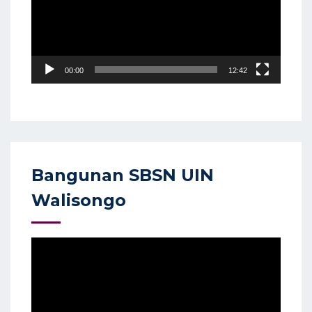
00:00
12:42
Bangunan SBSN UIN
Walisongo
Video
Player