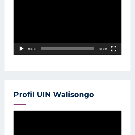
Player
00:00
01:00
Profil UIN Walisongo
Video
Player