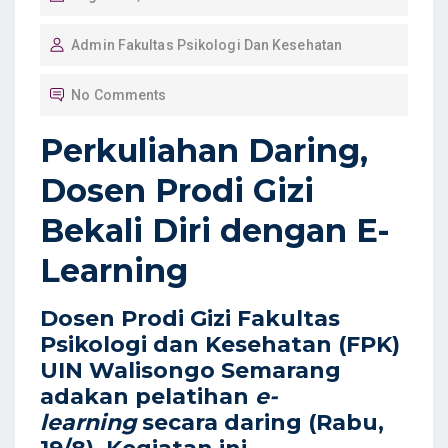
O
Admin Fakultas Psikologi Dan Kesehatan
S
T
No Comments
E
D
Perkuliahan Daring,
O
Dosen Prodi Gizi
N
Bekali Diri dengan E-
Learning
Dosen Prodi Gizi Fakultas
Psikologi dan Kesehatan (FPK)
UIN Walisongo Semarang
adakan pelatihan
e-
learning
secara daring (Rabu,