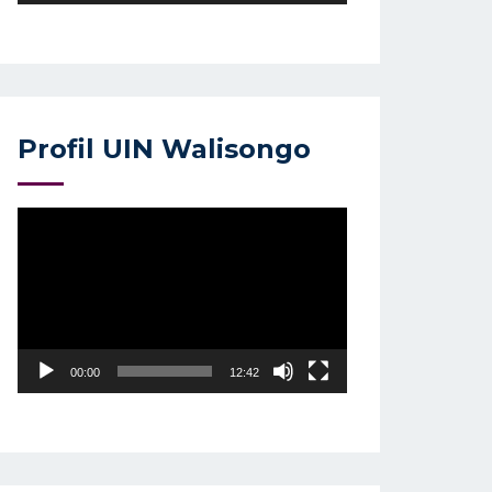
Profil UIN Walisongo
Video
Player
00:00
12:42