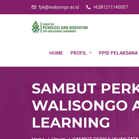
fpk@walisongo.ac.id
+6281211140007
HOME
PROFIL
PPID PELAKSANA
SAMBUT PERK
WALISONGO A
LEARNING