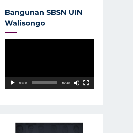
Bangunan SBSN UIN
Walisongo
Video
Player
00:00
02:48