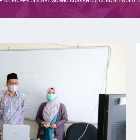
P MUKA, FPK UIN WALISONGO ADAKAN UJI COBA BLENDED 