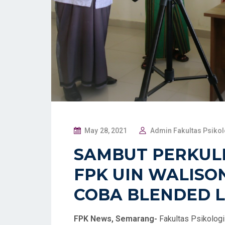
P
May 28, 2021
Admin Fakultas Psiko
O
SAMBUT PERKUL
S
FPK UIN WALISO
T
E
COBA BLENDED 
D
O
FPK News, Semarang-
Fakultas Psikolog
N