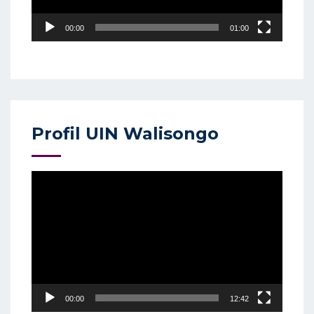
00:00
01:00
Profil UIN Walisongo
Video
Player
00:00
12:42