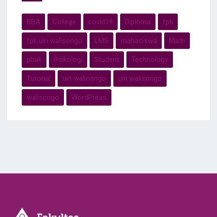
BBA
College
covid19
Diploma
fpk
fpk uin walisongo
LMS
mahasiswa
Math
pbak
Psikologi
Student
Technology
Tutorial
uin waliosngo
uin walisongo
walisongo
WordPress