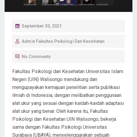
P
September 30, 2021
O
Admin Fakultas Psikologi Dan Kesehatan
S
T
No Comments
E
D
Fakultas Psikologi dan Kesehatan Universitas Islam
O
Negeri (UIN) Walisongo mendukung dan
N
mengupayakan kemajuan penelitian serta publikasi
ilmiah di Indonesia, dengan melibatkan penggunaan
alat ukur yang sesuai dengan kaidah-kaidah adaptasi
alat ukur yang benar. Oleh karena itu, Fakultas
Psikologi dan Kesehatan UIN Walisongo, bekerja
sama dengan Fakultas Psikologi Universitas
Surabaya (UBAYA), menyelenggarakan sebuah