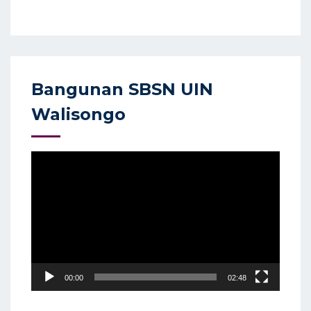
Bangunan SBSN UIN
Walisongo
Video
Player
00:00
02:48