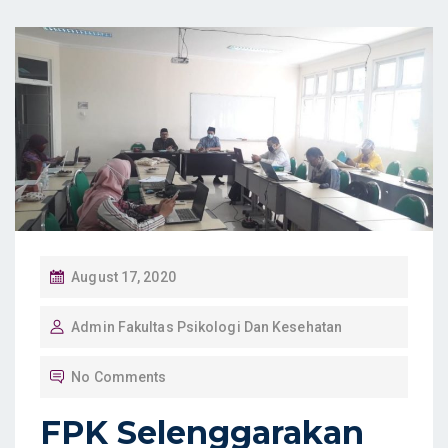
P
August 17, 2020
O
Admin Fakultas Psikologi Dan Kesehatan
S
T
No Comments
E
D
FPK Selenggarakan
O