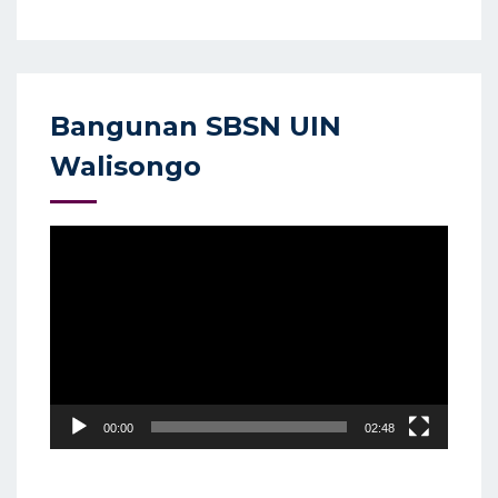
Bangunan SBSN UIN
Walisongo
Video
Player
00:00
02:48