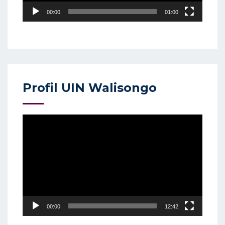
00:00
01:00
Profil UIN Walisongo
Video
Player
00:00
12:42