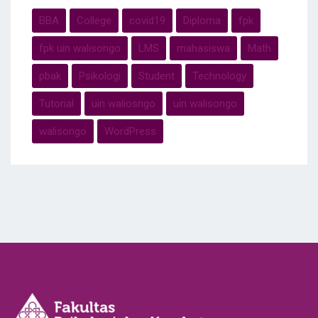
BBA
College
covid19
Diploma
fpk
fpk uin walisongo
LMS
mahasiswa
Math
pbak
Psikologi
Student
Technology
Tutorial
uin waliosngo
uin walisongo
walisongo
WordPress