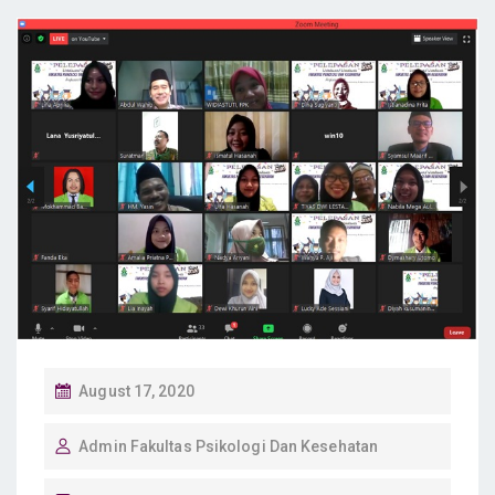
P
August 17, 2020
O
Admin Fakultas Psikologi Dan Kesehatan
S
T