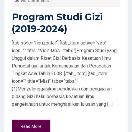
No Comments
E
D
Program Studi Gizi
O
(2019-2024)
N
[tab style=”horizontal”] [tab_item active=”yes”
icon=”” title=”Visi” tabs=”tabs”]Program Studi yang
Unggul dalam Riset Gizi Berbasis Kesatuan Ilmu
Pengetahuan untuk Kemanusiaan dan Peradaban
Tingkat Asia Tahun 2038. [/tab_item] [tab_item
icon=”” title=”Misi” tabs=”tabs”]
(1)Menyelenggarakan pendidikan dan pengajaran
bidang Gizi halal berbasis kesatuan ilmu
pengetahuan untuk menghasilkan lulusan yang […]
Read More