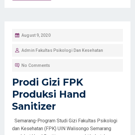
P
August 9, 2020
O
Admin Fakultas Psikologi Dan Kesehatan
S
T
No Comments
E
D
Prodi Gizi FPK
O
Produksi Hand
N
Sanitizer
Semarang-Program Studi Gizi Fakultas Psikologi
dan Kesehatan (FPK) UIN Walisongo Semarang