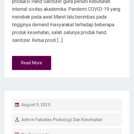
produksi Hand Sanitizer guna penuhi kebutuhan
internal sivitas akademika. Pandemi COVID-19 yang
merebak pada awal Maret lalu berimbas pada
tingginya demand masyarakat terhadap beberapa
produk kesehatan, salah satunya produk hand
sanitizer. Ketua prodi […]
Read More
P
August 9, 2020
O
Admin Fakultas Psikologi Dan Kesehatan
S
T