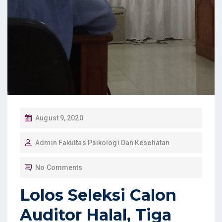
P
August 9, 2020
O
Admin Fakultas Psikologi Dan Kesehatan
S
T
No Comments
E
D
Lolos Seleksi Calon
O
Auditor Halal, Tiga
N