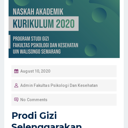
P
August 10, 2020
O
Admin Fakultas Psikologi Dan Kesehatan
S
T
No Comments
E
D
Prodi Gizi
O
Selenggarakan
N