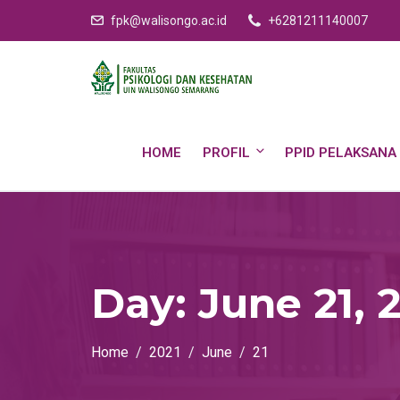
fpk@walisongo.ac.id
+6281211140007
HOME
PROFIL
PPID PELAKSANA
Day:
June 21, 
Home
2021
June
21