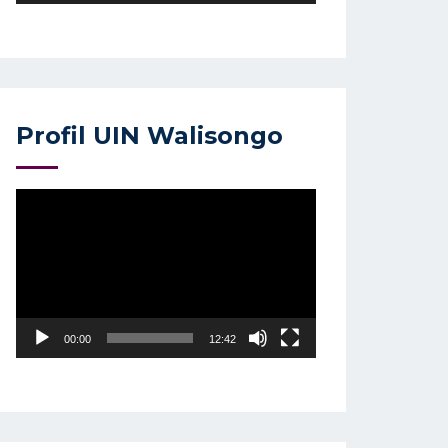
Profil UIN Walisongo
Video
Player
00:00
12:42