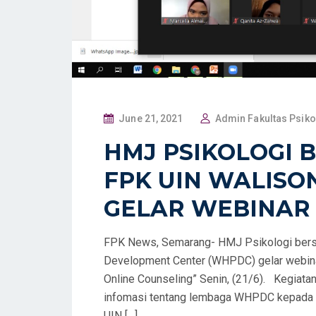
P
June 21, 2021
Admin Fakultas Psiko
O
HMJ PSIKOLOGI
S
FPK UIN WALIS
T
E
GELAR WEBINAR
D
O
FPK News, Semarang- HMJ Psikologi bers
N
Development Center (WHPDC) gelar webinar 
Online Counseling” Senin, (21/6). Kegiata
infomasi tentang lembaga WHPDC kepada
UIN […]