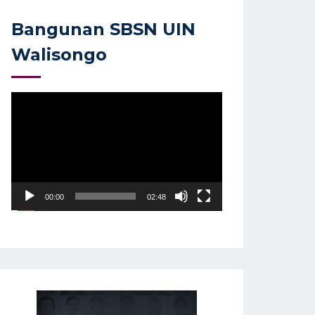
Bangunan SBSN UIN
Walisongo
Video
Player
00:00
02:48