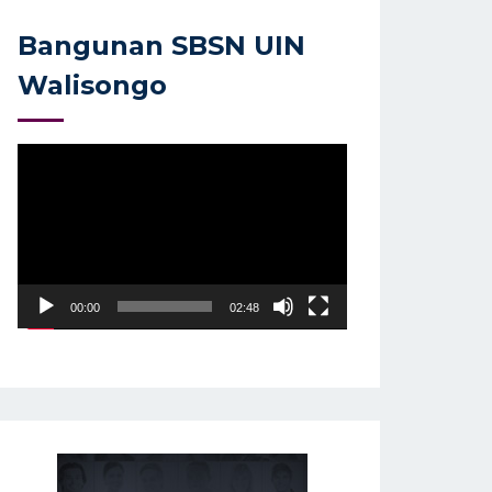
Bangunan SBSN UIN
Walisongo
Video
Player
00:00
02:48