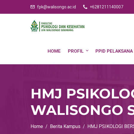
fpk@walisongo.ac.id
+6281211140007
HOME
PROFIL
PPID PELAKSANA
HMJ PSIKOLO
WALISONGO 
Home
Berita Kampus
HMJ PSIKOLOGI BE