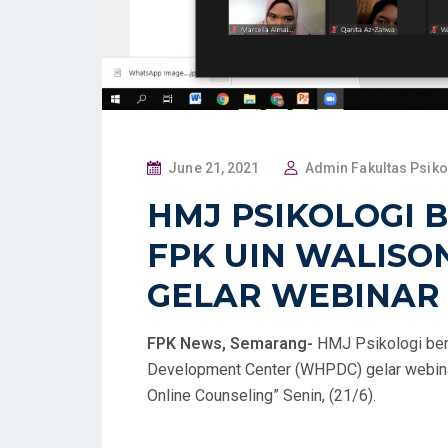
P
June 21, 2021
Admin Fakultas Psiko
O
HMJ PSIKOLOGI
S
FPK UIN WALIS
T
E
GELAR WEBINAR
D
O
FPK News, Semarang-
HMJ Psikologi ber
N
Development Center (WHPDC) gelar webinar 
Online Counseling” Senin, (21/6).