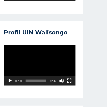
Profil UIN Walisongo
Video
Player
00:00
12:42