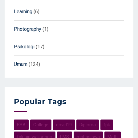
Learning
(6)
Photography
(1)
Psikologi
(17)
Umum
(124)
Popular Tags
BBA
College
covid19
Diploma
fpk
fpk uin walisongo
LMS
mahasiswa
Math