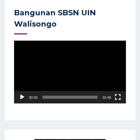
Bangunan SBSN UIN
Walisongo
Video
Player
00:00
02:48