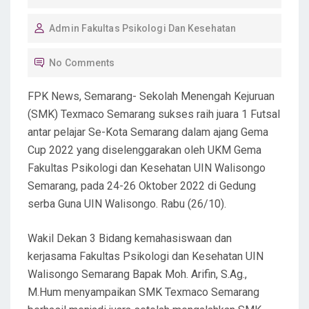
O
Admin Fakultas Psikologi Dan Kesehatan
S
T
No Comments
E
D
FPK News, Semarang- Sekolah Menengah Kejuruan
O
(SMK) Texmaco Semarang sukses raih juara 1 Futsal
N
antar pelajar Se-Kota Semarang dalam ajang Gema
Cup 2022 yang diselenggarakan oleh UKM Gema
Fakultas Psikologi dan Kesehatan UIN Walisongo
Semarang, pada 24-26 Oktober 2022 di Gedung
serba Guna UIN Walisongo. Rabu (26/10).
Wakil Dekan 3 Bidang kemahasiswaan dan
kerjasama Fakultas Psikologi dan Kesehatan UIN
Walisongo Semarang Bapak Moh. Arifin, S.Ag.,
M.Hum menyampaikan SMK Texmaco Semarang