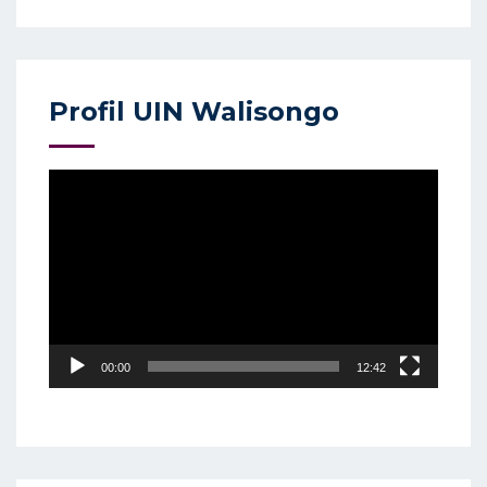
Profil UIN Walisongo
Video
Player
00:00
12:42