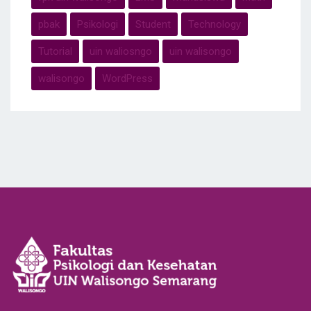
pbak
Psikologi
Student
Technology
Tutorial
uin waliosngo
uin walisongo
walisongo
WordPress