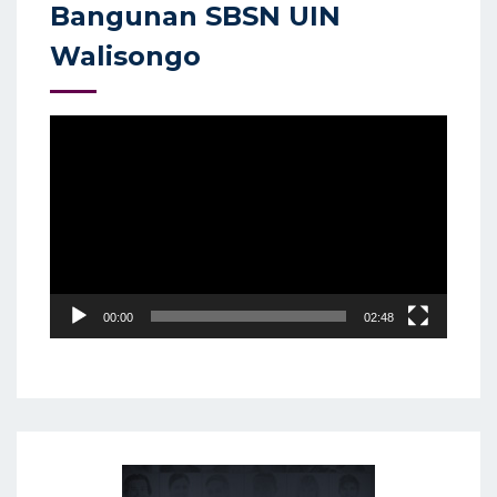
Bangunan SBSN UIN
Walisongo
Video
Player
00:00
02:48