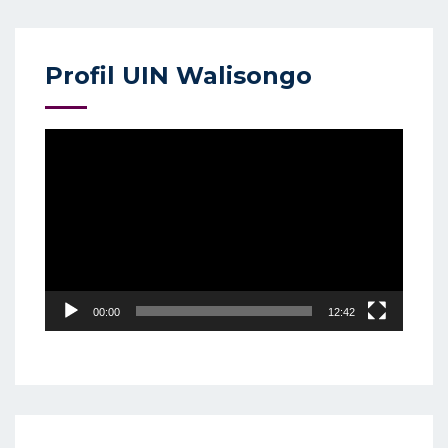
Profil UIN Walisongo
Video
Player
00:00
12:42