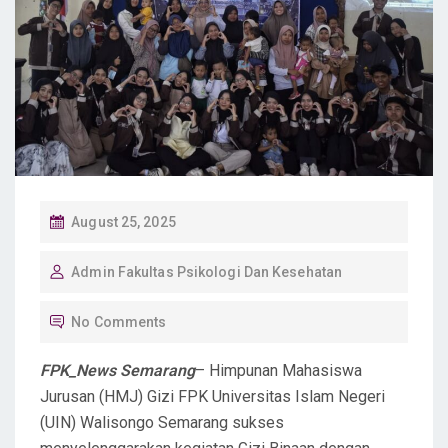
P
August 25, 2025
O
Admin Fakultas Psikologi Dan Kesehatan
S
T
No Comments
E
D
FPK_News Semarang
– Himpunan Mahasiswa
O
Jurusan (HMJ) Gizi FPK Universitas Islam Negeri
N
(UIN) Walisongo Semarang sukses