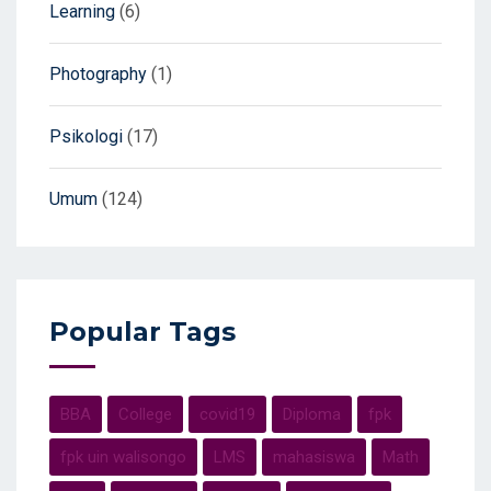
Learning
(6)
Photography
(1)
Psikologi
(17)
Umum
(124)
Popular Tags
BBA
College
covid19
Diploma
fpk
fpk uin walisongo
LMS
mahasiswa
Math