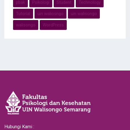
pbak
Psikologi
Student
Technology
Tutorial
uin waliosngo
uin walisongo
walisongo
WordPress
Hubungi Kami :