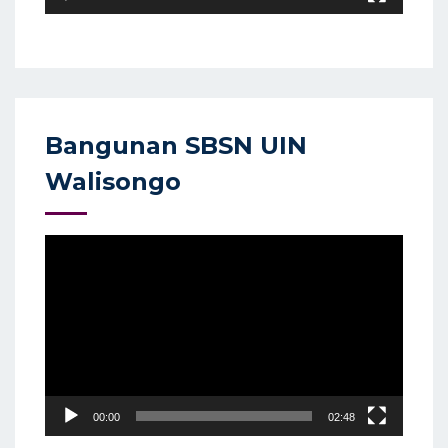
Bangunan SBSN UIN
Walisongo
Video
Player
00:00
02:48