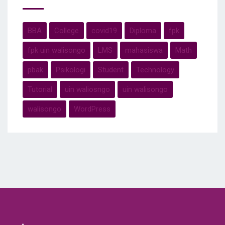
BBA
College
covid19
Diploma
fpk
fpk uin walisongo
LMS
mahasiswa
Math
pbak
Psikologi
Student
Technology
Tutorial
uin waliosngo
uin walisongo
walisongo
WordPress