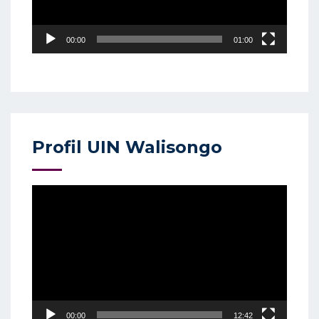
00:00
01:00
Profil UIN Walisongo
Video
Player
00:00
12:42