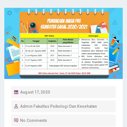
P
August 17, 2020
O
Admin Fakultas Psikologi Dan Kesehatan
S
T
No Comments
E