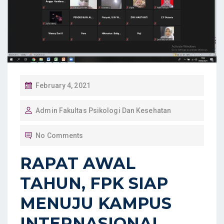
P
February 4, 2021
O
Admin Fakultas Psikologi Dan Kesehatan
S
T
No Comments
E
D
RAPAT AWAL
O
TAHUN, FPK SIAP
N
MENUJU KAMPUS
INTERNASIONAL