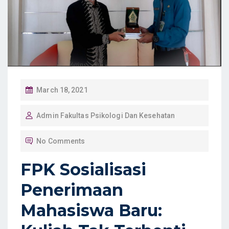
P
March 18, 2021
O
Admin Fakultas Psikologi Dan Kesehatan
S
T
No Comments
E
D
FPK Sosialisasi
O
Penerimaan
N
Mahasiswa Baru: