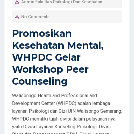
Admin Fakultas Psikologi Dan Kesehatan
S
T
No Comments
E
D
Promosikan
O
Kesehatan Mental,
N
WHPDC Gelar
Workshop Peer
Counseling
Walisonngo Health and Professional and
Development Center (WHPDC) adalah lembaga
layanan Psikologi dan Gizi UIN Walisongo Semarang.
WHPDC memiliki tujuh divisi dalam pelayanan nya
yaitu Divisi Layanan Konseling Psikologi, Divisi