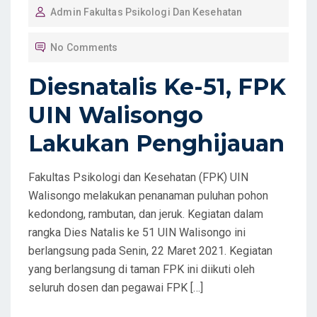
Admin Fakultas Psikologi Dan Kesehatan
S
T
No Comments
E
D
Diesnatalis Ke-51, FPK
O
UIN Walisongo
N
Lakukan Penghijauan
Fakultas Psikologi dan Kesehatan (FPK) UIN
Walisongo melakukan penanaman puluhan pohon
kedondong, rambutan, dan jeruk. Kegiatan dalam
rangka Dies Natalis ke 51 UIN Walisongo ini
berlangsung pada Senin, 22 Maret 2021. Kegiatan
yang berlangsung di taman FPK ini diikuti oleh
seluruh dosen dan pegawai FPK […]