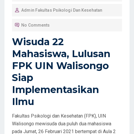
O
Admin Fakultas Psikologi Dan Kesehatan
S
T
No Comments
E
D
Wisuda 22
O
Mahasiswa, Lulusan
N
FPK UIN Walisongo
Siap
Implementasikan
Ilmu
Fakultas Psikologi dan Kesehatan (FPK), UIN
Walisongo mewisuda dua puluh dua mahasiswa
pada Jumat, 26 Februari 2021 bertempat di Aula 2