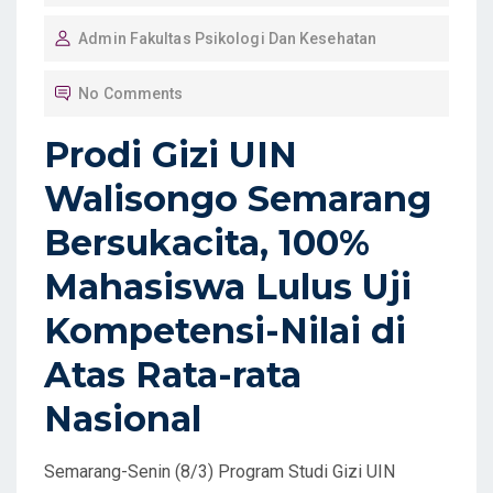
O
Admin Fakultas Psikologi Dan Kesehatan
S
T
No Comments
E
D
Prodi Gizi UIN
O
Walisongo Semarang
N
Bersukacita, 100%
Mahasiswa Lulus Uji
Kompetensi-Nilai di
Atas Rata-rata
Nasional
Semarang-Senin (8/3) Program Studi Gizi UIN