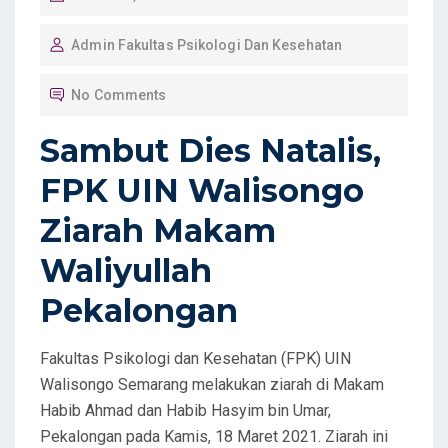
O
Admin Fakultas Psikologi Dan Kesehatan
S
T
No Comments
E
D
Sambut Dies Natalis,
O
FPK UIN Walisongo
N
Ziarah Makam
Waliyullah
Pekalongan
Fakultas Psikologi dan Kesehatan (FPK) UIN
Walisongo Semarang melakukan ziarah di Makam
Habib Ahmad dan Habib Hasyim bin Umar,
Pekalongan pada Kamis, 18 Maret 2021. Ziarah ini