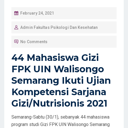
P
February 24, 2021
O
Admin Fakultas Psikologi Dan Kesehatan
S
T
No Comments
E
D
44 Mahasiswa Gizi
O
FPK UIN Walisongo
N
Semarang Ikuti Ujian
Kompetensi Sarjana
Gizi/Nutrisionis 2021
Semarang-Sabtu (30/1), sebanyak 44 mahasiswa
program studi Gizi FPK UIN Walisongo Semarang