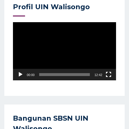
Profil UIN Walisongo
Video
Player
00:00
12:42
Bangunan SBSN UIN
Walisongo