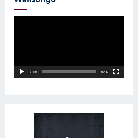
Video
Player
00:00
02:48