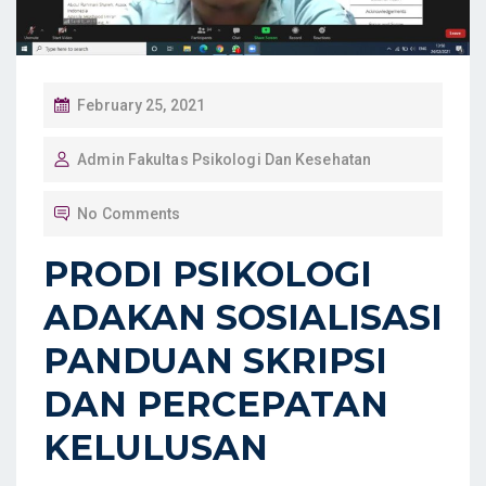
P
February 25, 2021
O
Admin Fakultas Psikologi Dan Kesehatan
S
T
No Comments
E
D
PRODI PSIKOLOGI
O
ADAKAN SOSIALISASI
N
PANDUAN SKRIPSI
DAN PERCEPATAN
KELULUSAN