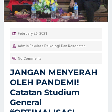
P
February 26, 2021
O
Admin Fakultas Psikologi Dan Kesehatan
S
T
No Comments
E
D
JANGAN MENYERAH
O
OLEH PANDEMI!
N
Catatan Studium
General