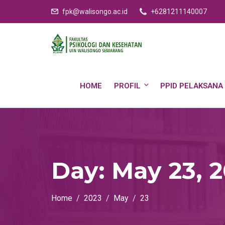
fpk@walisongo.ac.id
+6281211140007
HOME
PROFIL
PPID PELAKSANA
Day:
May 23, 
Home
2023
May
23