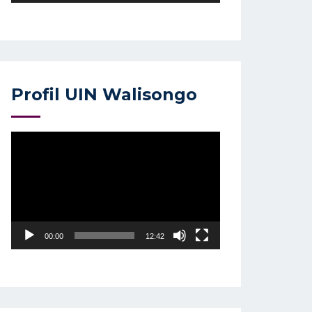
Profil UIN Walisongo
Video
Player
00:00
12:42