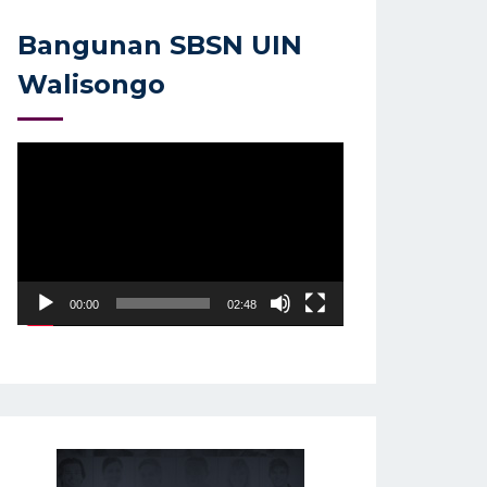
Bangunan SBSN UIN
Walisongo
Video
Player
00:00
02:48