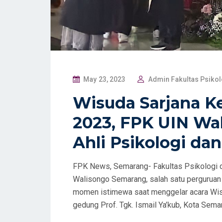
P
May 23, 2023
Admin Fakultas Psiko
O
Wisuda Sarjana K
S
2023, FPK UIN Wa
T
E
Ahli Psikologi dan
D
O
FPK News, Semarang- Fakultas Psikologi d
N
Walisongo Semarang, salah satu perguruan 
momen istimewa saat menggelar acara Wisud
gedung Prof. Tgk. Ismail Ya’kub, Kota Sema