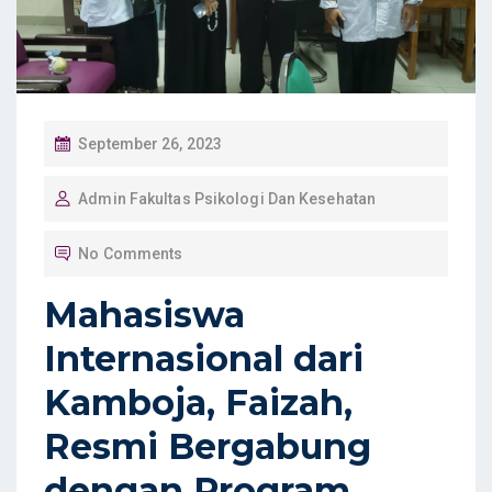
P
September 26, 2023
O
Admin Fakultas Psikologi Dan Kesehatan
S
T
No Comments
E
D
Mahasiswa
O
Internasional dari
N
Kamboja, Faizah,
Resmi Bergabung
dengan Program