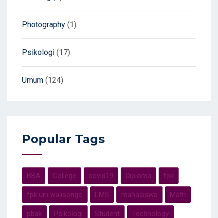
Photography
(1)
Psikologi
(17)
Umum
(124)
Popular Tags
BBA
College
covid19
Diploma
fpk
fpk uin walisongo
LMS
mahasiswa
Math
pbak
Psikologi
Student
Technology