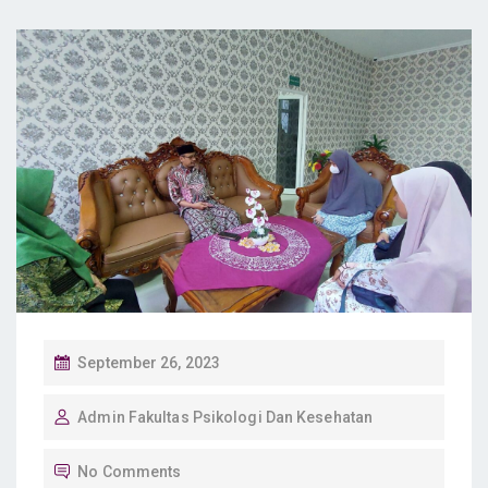
P
September 26, 2023
O
Admin Fakultas Psikologi Dan Kesehatan
S
T
No Comments
E