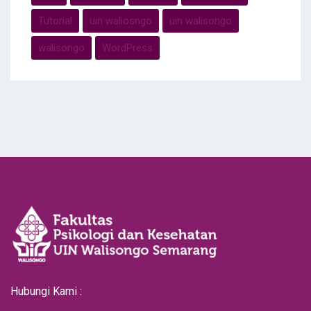
Tutorial
uin waliosngo
uin walisongo
walisongo
WordPress
Hubungi Kami :