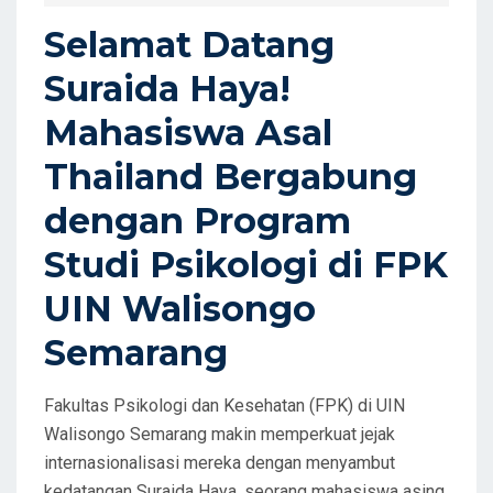
D
Selamat Datang
O
Suraida Haya!
N
Mahasiswa Asal
Thailand Bergabung
dengan Program
Studi Psikologi di FPK
UIN Walisongo
Semarang
Fakultas Psikologi dan Kesehatan (FPK) di UIN
Walisongo Semarang makin memperkuat jejak
internasionalisasi mereka dengan menyambut
kedatangan Suraida Haya, seorang mahasiswa asing