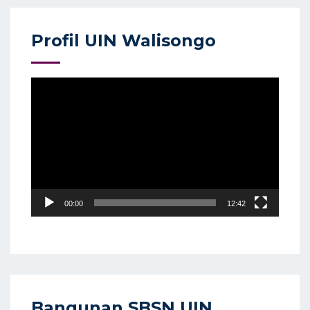
Profil UIN Walisongo
Video
Player
00:00
12:42
Bangunan SBSN UIN