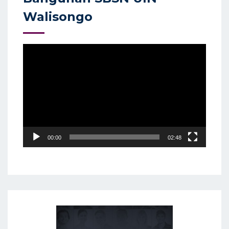
Walisongo
Video
Player
00:00
02:48