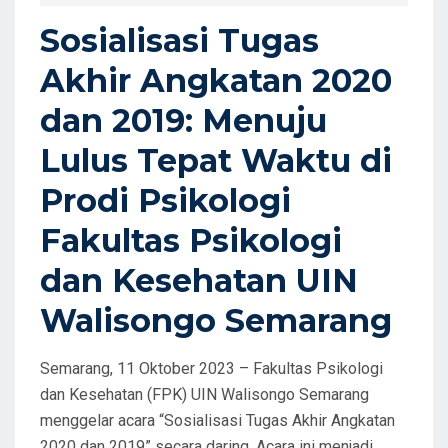
D
Sosialisasi Tugas
O
Akhir Angkatan 2020
N
dan 2019: Menuju
Lulus Tepat Waktu di
Prodi Psikologi
Fakultas Psikologi
dan Kesehatan UIN
Walisongo Semarang
Semarang, 11 Oktober 2023 – Fakultas Psikologi
dan Kesehatan (FPK) UIN Walisongo Semarang
menggelar acara “Sosialisasi Tugas Akhir Angkatan
2020 dan 2019” secara daring. Acara ini menjadi