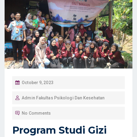
P
October 9, 2023
O
Admin Fakultas Psikologi Dan Kesehatan
S
T
No Comments
E
D
Program Studi Gizi
O