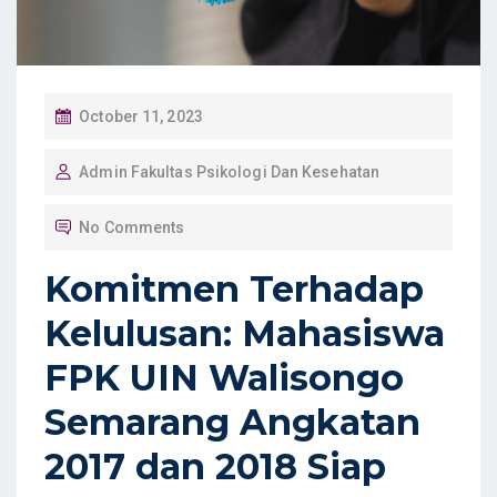
P
October 11, 2023
O
Admin Fakultas Psikologi Dan Kesehatan
S
T
No Comments
E
D
Komitmen Terhadap
O
Kelulusan: Mahasiswa
N
FPK UIN Walisongo
Semarang Angkatan
2017 dan 2018 Siap