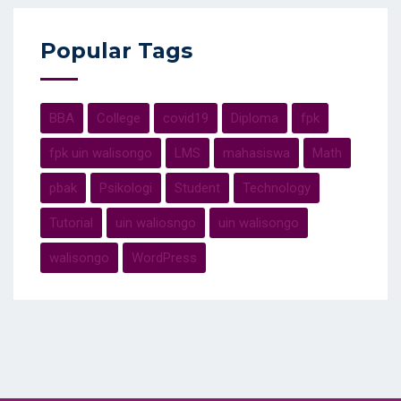
Popular Tags
BBA
College
covid19
Diploma
fpk
fpk uin walisongo
LMS
mahasiswa
Math
pbak
Psikologi
Student
Technology
Tutorial
uin waliosngo
uin walisongo
walisongo
WordPress