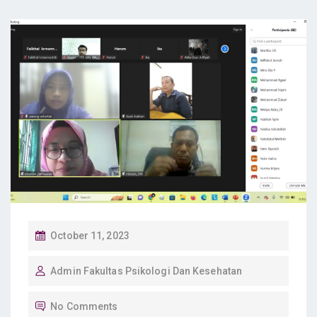
P
October 11, 2023
O
Admin Fakultas Psikologi Dan Kesehatan
S
T
No Comments
E