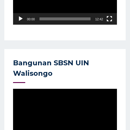
00:00
12:42
Bangunan SBSN UIN
Walisongo
Video
Player