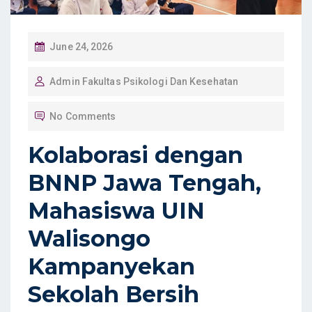
P
June 24, 2026
O
Admin Fakultas Psikologi Dan Kesehatan
S
T
No Comments
E
D
Kolaborasi dengan
O
BNNP Jawa Tengah,
N
Mahasiswa UIN
Walisongo
Kampanyekan
Sekolah Bersih