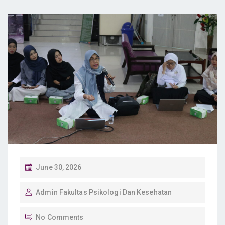
P
June 30, 2026
O
Admin Fakultas Psikologi Dan Kesehatan
S
T
No Comments
E