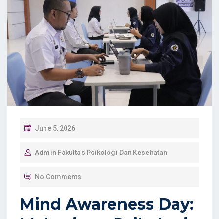
P
June 5, 2026
O
Admin Fakultas Psikologi Dan Kesehatan
S
T
No Comments
E
D
Mind Awareness Day:
O