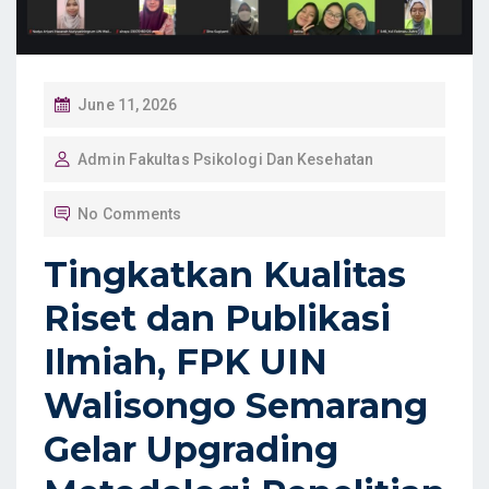
P
June 11, 2026
O
Admin Fakultas Psikologi Dan Kesehatan
S
T
No Comments
E
D
Tingkatkan Kualitas
O
Riset dan Publikasi
N
Ilmiah, FPK UIN
Walisongo Semarang
Gelar Upgrading