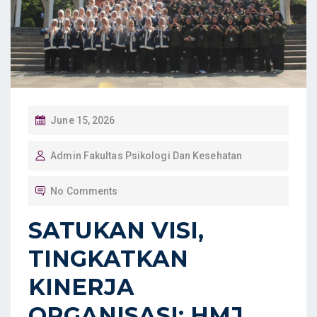
P
June 15, 2026
O
Admin Fakultas Psikologi Dan Kesehatan
S
T
No Comments
E
D
SATUKAN VISI,
O
TINGKATKAN
N
KINERJA
ORGANISASI: HMJ