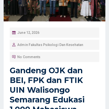
P
June 12, 2026
O
Admin Fakultas Psikologi Dan Kesehatan
S
T
No Comments
E
D
Gandeng OJK dan
O
BEI, FPK dan FTIK
N
UIN Walisongo
Semarang Edukasi