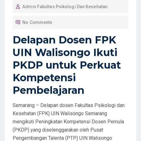
Admin Fakultas Psikologi Dan Kesehatan
S
T
No Comments
E
D
Delapan Dosen FPK
O
UIN Walisongo Ikuti
N
PKDP untuk Perkuat
Kompetensi
Pembelajaran
Semarang – Delapan dosen Fakultas Psikologi dan
Kesehatan (FPK) UIN Walisongo Semarang
mengikuti Peningkatan Kompetensi Dosen Pemula
(PKDP) yang diselenggarakan oleh Pusat
Pengembangan Talenta (PTP) UIN Walisongo