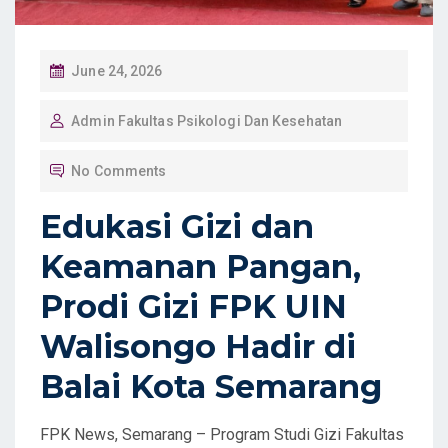
P
June 24, 2026
O
Admin Fakultas Psikologi Dan Kesehatan
S
T
No Comments
E
D
Edukasi Gizi dan
O
Keamanan Pangan,
N
Prodi Gizi FPK UIN
Walisongo Hadir di
Balai Kota Semarang
FPK News, Semarang – Program Studi Gizi Fakultas