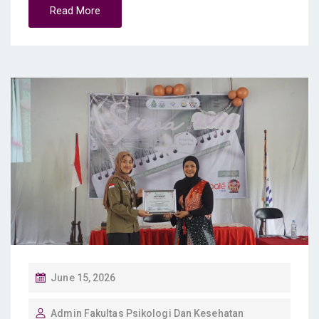
Read More
P
June 15, 2026
O
Admin Fakultas Psikologi Dan Kesehatan
S