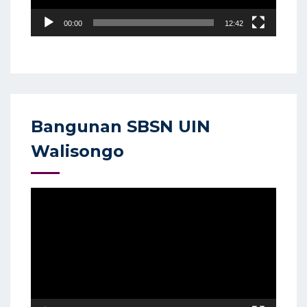
00:00
12:42
Bangunan SBSN UIN
Walisongo
Video
Player