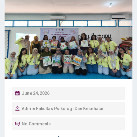
P
June 24, 2026
O
Admin Fakultas Psikologi Dan Kesehatan
S
T
No Comments
E
D